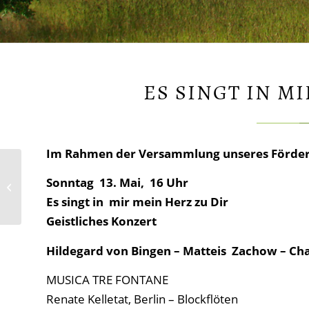
ES SINGT IN M
Im Rahmen der Versammlung unseres Förderve
Sonntag 13. Mai, 16 Uhr
Gelungener Auftakt
Es singt in mir mein Herz zu Dir
Geistliches Konzert
Hildegard von Bingen – Matteis Zachow – Charp
MUSICA TRE FONTANE
Renate Kelletat, Berlin – Blockflöten