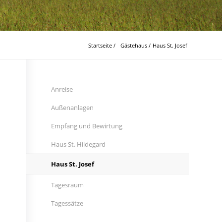
Startseite
/
Gästehaus
/
Haus St. Josef
Anreise
Außenanlagen
Empfang und Bewirtung
Haus St. Hildegard
Haus St. Josef
Tagesraum
Tagessätze