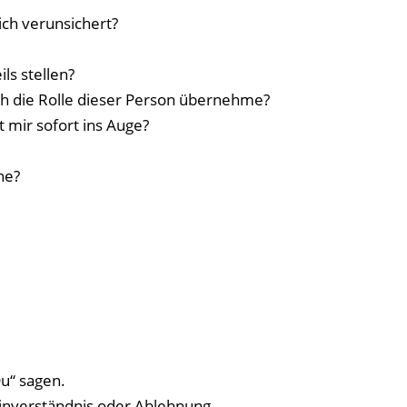
ch verunsichert?
ls stellen?
ich die Rolle dieser Person übernehme?
t mir sofort ins Auge?
he?
u“ sagen.
Einverständnis oder Ablehnung.