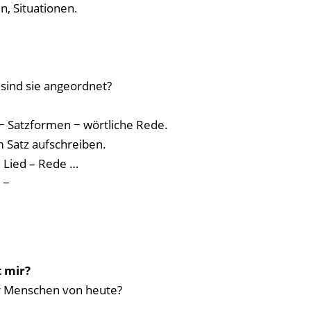
n, Situationen.
sind sie angeordnet?
− Satzformen − wörtliche Rede.
m Satz aufschreiben.
– Lied – Rede …
 −
:
 mir?
r Menschen von heute?