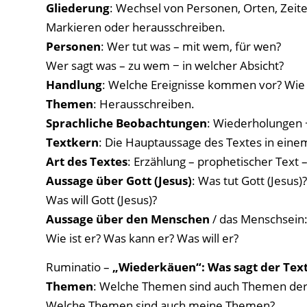
Gliederung
: Wechsel von Personen, Orten, Zeite
Markieren oder herausschreiben.
Personen
: Wer tut was – mit wem, für wen?
Wer sagt was – zu wem − in welcher Absicht?
Handlung
: Welche Ereignisse kommen vor? Wie 
Themen
: Herausschreiben.
Sprachliche Beobachtungen
: Wiederholungen 
Textkern
: Die Hauptaussage des Textes in eine
Art des Textes
: Erzählung – prophetischer Text 
Aussage über Gott (Jesus)
: Was tut Gott (Jesus)?
Was will Gott (Jesus)?
Aussage über den Menschen
/ das Menschsein
Wie ist er? Was kann er? Was will er?
Ruminatio –
„Wiederkäuen“: Was sagt der Text
Themen
: Welche Themen sind auch Themen de
Welche Themen sind auch meine Themen?