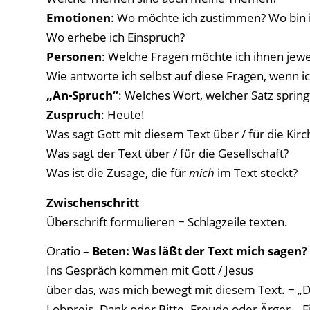
Emotionen
: Wo möchte ich zustimmen? Wo bin i
Wo erhebe ich Einspruch?
Personen
: Welche Fragen möchte ich ihnen jewei
Wie antworte ich selbst auf diese Fragen, wenn 
„An-Spruch“
: Welches Wort, welcher Satz spring
Zuspruch
: Heute!
Was sagt Gott mit diesem Text über / für die Kirc
Was sagt der Text über / für die Gesellschaft?
Was ist die Zusage, die für
mich
im Text steckt?
Zwischenschritt
Überschrift formulieren − Schlagzeile texten.
Oratio –
Beten: Was läßt der Text mich sagen?
Ins Gespräch kommen mit Gott / Jesus
über das, was mich bewegt mit diesem Text. − „D
Lobpreis. Dank oder Bitte. Freude oder Ärger – 