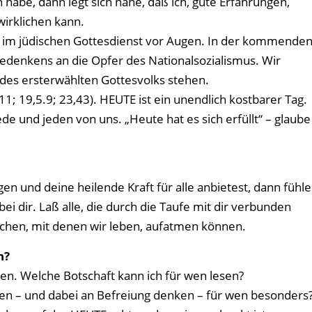
 habe, dann legt sich nahe, daß ich, gute Erfahrungen,
irklichen kann.
den im jüdischen Gottesdienst vor Augen. In der kommende
denkens an die Opfer des Nationalsozialismus. Wir
 des ersterwählten Gottesvolks stehen.
11; 19,5.9; 23,43). HEUTE ist ein unendlich kostbarer Tag.
jede und jeden von uns. „Heute hat es sich erfüllt“ – glaube
en und deine heilende Kraft für alle anbietest, dann fühle
ei dir. Laß alle, die durch die Taufe mit dir verbunden
schen, mit denen wir leben, aufatmen können.
n?
en. Welche Botschaft kann ich für wen lesen?
ßen – und dabei an Befreiung denken – für wen besonders