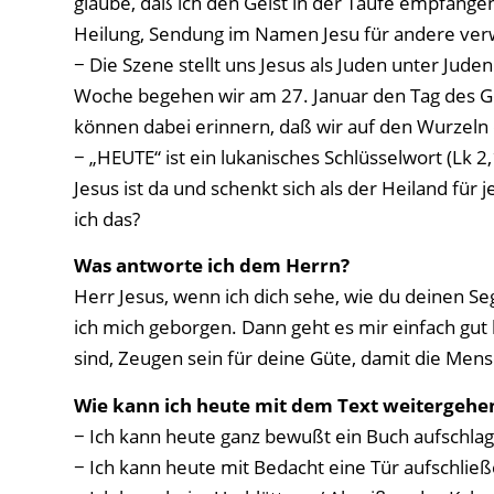
glaube, daß ich den Geist in der Taufe empfangen
Heilung, Sendung im Namen Jesu für andere verw
− Die Szene stellt uns Jesus als Juden unter Ju
Woche begehen wir am 27. Januar den Tag des Ge
können dabei erinnern, daß wir auf den Wurzeln
− „HEUTE“ ist ein lukanisches Schlüsselwort (Lk 2,
Jesus ist da und schenkt sich als der Heiland für 
ich das?
Was antworte ich dem Herrn?
Herr Jesus, wenn ich dich sehe, wie du deinen Seg
ich mich geborgen. Dann geht es mir einfach gut b
sind, Zeugen sein für deine Güte, damit die Men
Wie kann ich heute mit dem Text weitergehe
− Ich kann heute ganz bewußt ein Buch aufschlag
− Ich kann heute mit Bedacht eine Tür aufschlie