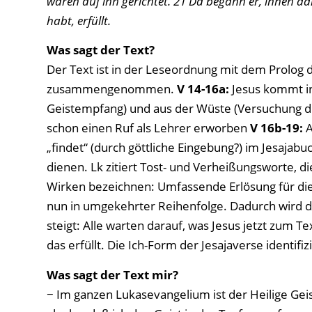
waren auf ihn gerichtet. 21 Da begann er, ihnen da
habt, erfüllt.
Was sagt der Text?
Der Text ist in der Leseordnung mit dem Prolog 
zusammengenommen.
V 14-16a:
Jesus kommt in
Geistempfang) und aus der Wüste (Versuchung dur
schon einen Ruf als Lehrer erworben
V 16b-19:
A
„findet“ (durch göttliche Eingebung?) im Jesajab
dienen. Lk zitiert Tost- und Verheißungsworte, die
Wirken bezeichnen: Umfassende Erlösung für di
nun in umgekehrter Reihenfolge. Dadurch wird di
steigt: Alle warten darauf, was Jesus jetzt zum Tex
das erfüllt. Die Ich-Form der Jesajaverse identifiz
Was sagt der Text mir?
− Im ganzen Lukasevangelium ist der Heilige Geis