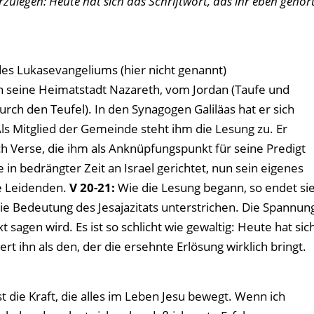
rzulegen: Heute hat sich das Schriftwort, das ihr eben gehör
des Lukasevangeliums (hier nicht genannt)
 seine Heimatstadt Nazareth, vom Jordan (Taufe und
ch den Teufel). In den Synagogen Galiläas hat er sich
ls Mitglied der Gemeinde steht ihm die Lesung zu. Er
uch Verse, die ihm als Anknüpfungspunkt für seine Predigt
 in bedrängter Zeit an Israel gerichtet, nun sein eigenes
e Leidenden.
V 20-21:
Wie die Lesung begann, so endet si
e Bedeutung des Jesajazitats unterstrichen. Die Spannun
t sagen wird. Es ist so schlicht wie gewaltig: Heute hat sic
iert ihn als den, der die ersehnte Erlösung wirklich bringt.
t die Kraft, die alles im Leben Jesu bewegt. Wenn ich