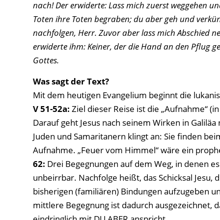
nach! Der erwiderte: Lass mich zuerst weggehen und
Toten ihre Toten begraben; du aber geh und verkünde
nachfolgen, Herr. Zuvor aber lass mich Abschied n
erwiderte ihm: Keiner, der die Hand an den Pflug g
Gottes.
Was sagt der Text?
Mit dem heutigen Evangelium beginnt die lukanis
V
51-52a:
Ziel dieser Reise ist die „Aufnahme“ (
Darauf geht Jesus nach seinem Wirken in Galiläa
Juden und Samaritanern klingt an: Sie finden be
Aufnahme. „Feuer vom Himmel“ wäre ein propheti
62:
Drei Begegnungen auf dem Weg, in denen es u
unbeirrbar. Nachfolge heißt, das Schicksal Jesu, d
bisherigen (familiären) Bindungen aufzugeben und
mittlere Begegnung ist dadurch ausgezeichnet, d
eindringlich mit DU ABER anspricht.