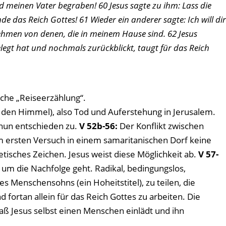
 meinen Vater begraben! 60 Jesus sagte zu ihm: Lass die
 das Reich Gottes! 61 Wieder ein anderer sagte: Ich will dir
ehmen von denen, die in meinem Hause sind. 62 Jesus
elegt hat und nochmals zurückblickt, taugt für das Reich
che „Reiseerzählung“.
in den Himmel), also Tod und Auferstehung in Jerusalem.
 nun entschieden zu.
V 52b-56:
Der Konflikt zwischen
im ersten Versuch in einem samaritanischen Dorf keine
sches Zeichen. Jesus weist diese Möglichkeit ab.
V 57-
m die Nachfolge geht. Radikal, bedingungslos,
es Menschensohns (ein Hoheitstitel), zu teilen, die
 fortan allein für das Reich Gottes zu arbeiten. Die
aß Jesus selbst einen Menschen einlädt und ihn