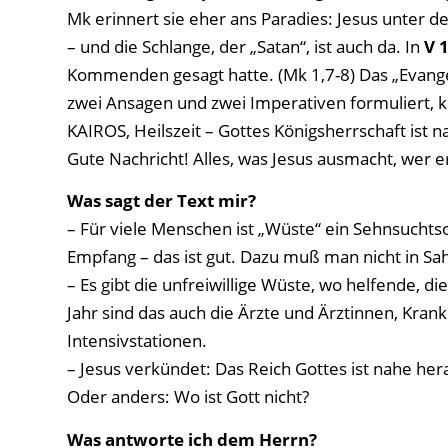
Mk erinnert sie eher ans Paradies: Jesus unter de
– und die Schlange, der „Satan“, ist auch da. In
V 
Kommenden gesagt hatte. (Mk 1,7-8) Das „Evange
zwei Ansagen und zwei Imperativen formuliert, kna
KAIROS, Heilszeit – Gottes Königsherrschaft is
Gute Nachricht! Alles, was Jesus ausmacht, wer e
Was sagt der Text mir?
– Für viele Menschen ist „Wüste“ ein Sehnsuchtsor
Empfang – das ist gut. Dazu muß man nicht in Sah
– Es gibt die unfreiwillige Wüste, wo helfende, 
Jahr sind das auch die Ärzte und Ärztinnen, Kra
Intensivstationen.
– Jesus verkündet: Das Reich Gottes ist nahe h
Oder anders: Wo ist Gott nicht?
Was antworte ich dem Herrn?