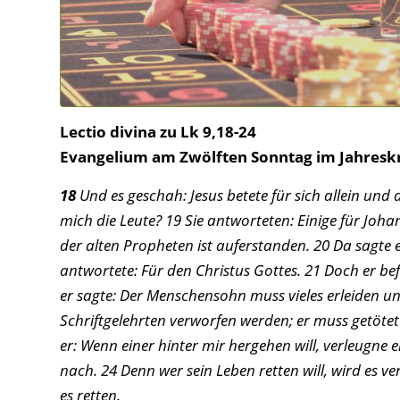
Lectio divina zu Lk 9,18-24
Evangelium am Zwölften Sonntag im Jahreskr
18
Und es geschah: Jesus betete für sich allein und 
mich die Leute? 19 Sie antworteten: Einige für Joha
der alten Propheten ist auferstanden. 20 Da sagte e
antwortete: Für den Christus Gottes. 21 Doch er be
er sagte: Der Menschensohn muss vieles erleiden u
Schriftgelehrten verworfen werden; er muss getöte
er: Wenn einer hinter mir hergehen will, verleugne e
nach. 24 Denn wer sein Leben retten will, wird es ve
es retten.