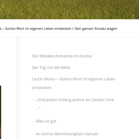
na – Gottes Wort im eigenen Leben entdecken
/
Den ganzen Einsatz wagen
Das Bibelwochenende im Kloster
Der Tag mit der Bibel
Lectio divina – Gottes Wort im eigenen Leben
entdecken
„Und jedem Anfang wohnt ein Zauber inne
…“
Alles ist gut
An Gottes Barmherzigkeit niemals