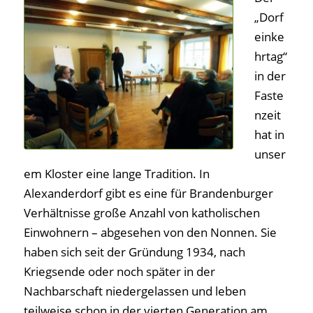
„Dorf
einke
hrtag“
in der
Faste
nzeit
hat in
unser
em Kloster eine lange Tradition. In
Alexanderdorf gibt es eine für Brandenburger
Verhältnisse große Anzahl von katholischen
Einwohnern – abgesehen von den Nonnen. Sie
haben sich seit der Gründung 1934, nach
Kriegsende oder noch später in der
Nachbarschaft niedergelassen und leben
teilweise schon in der vierten Generation am