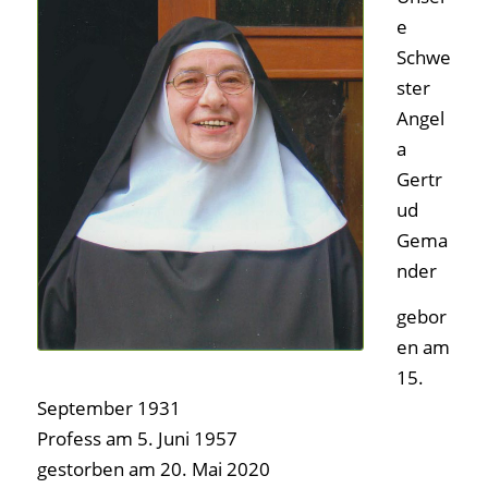
e
Schwe
ster
Angel
a
Gertr
ud
Gema
nder
gebor
en am
15.
September 1931
Profess am 5. Juni 1957
gestorben am 20. Mai 2020