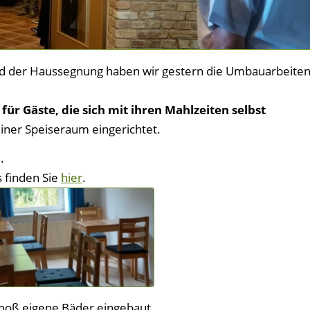
d der Haussegnung haben wir gestern die Umbauarbeite
g
für Gäste, die sich mit ihren Mahlzeiten selbst
iner Speiseraum eingerichtet.
.
s finden Sie
hier
.
oß eigene Bäder eingebaut.