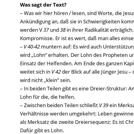
Was sagt der Text?
– Was wir hier hören / lesen, sind Worte, die Jesu
Ankündigung an, daß sie in Schwierigkeiten ko
werden V
37
und
38
in ihrer Radikalität erträgli
Kompromisse. Er ist es wert, daß man alles einse
– V 40-42
muntern auf: Es wird auch Unterstützung
wird „Lohn“ erhalten. Der Lohn des Propheten u
Einsatz der Helfenden. Am Ende des ganzen Kapi
weitet sich in
V 42
der Blick auf alle Jünger Jesu –
wird nicht „klein“ sein.
– In beiden Teilen gibt es eine Dreier-Struktur: 
Lohn für die, die helfen.
– Zwischen beiden Teilen schließt
V 39
ein Merksa
Verhältnisse werden umgekehrt: Leben gewinnen
als Merksatz die zweite Dreiersequenz: Es ist Ch
Dafür gibt es Lohn.